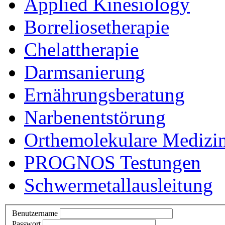
Applied Kinesiology
Borreliosetherapie
Chelattherapie
Darmsanierung
Ernährungsberatung
Narbenentstörung
Orthemolekulare Medizi
PROGNOS Testungen
Schwermetallausleitung
Benutzername
Passwort